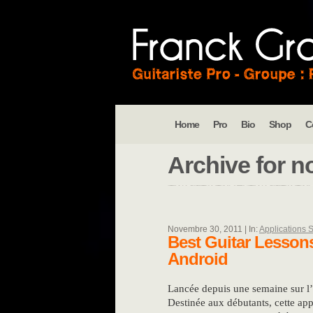
Home
Pro
Bio
Shop
C
Archive for
n
Novembre 30, 2011 | In:
Applications
Best Guitar Lesson
Android
Lancée depuis une semaine sur l’
Destinée aux débutants, cette app