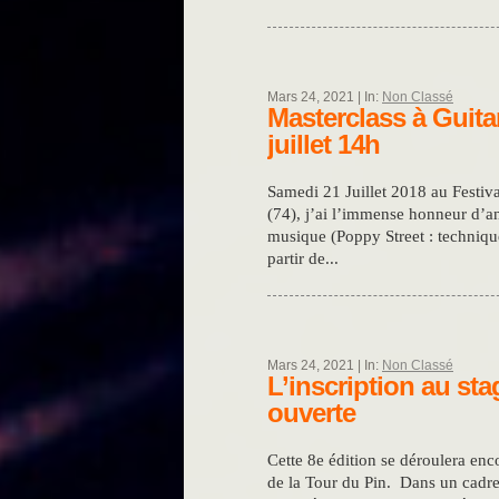
Mars 24, 2021 | In:
Non Classé
Masterclass à Guit
juillet 14h
Samedi 21 Juillet 2018 au Festiv
(74), j’ai l’immense honneur d’a
musique (Poppy Street : techniq
partir de...
Mars 24, 2021 | In:
Non Classé
L’inscription au sta
ouverte
Cette 8e édition se déroulera en
de la Tour du Pin. Dans un cadre