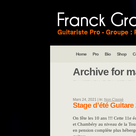
Home
Pro
Bio
Shop
C
Archive for
m
Mars 24, 2021 | In:
Non Classé
Stage d’été Guitare
On fête les 10 ans !!! Cette 11e 
et Chambéry au niveau de la Tour
en pension complète plus héberg