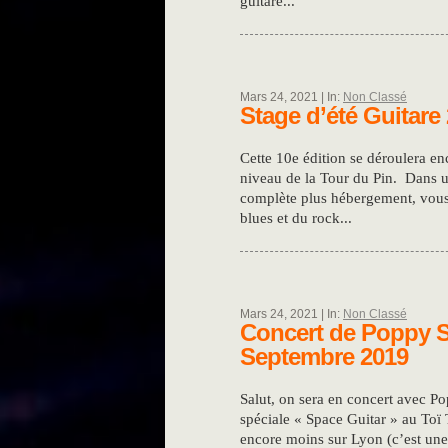
guitare...
Mars 24, 2021 | In:
Non Classé
Stage d’été Guitare
Cette 10e édition se déroulera e
niveau de la Tour du Pin. Dans u
complète plus hébergement, vous 
blues et du rock...
Mars 24, 2021 | In:
Non Classé
Concert de Poppy St
Septembre 2019
Salut, on sera en concert avec P
spéciale « Space Guitar » au Toï T
encore moins sur Lyon (c’est une 